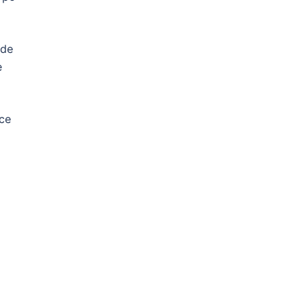
 de
e
nce