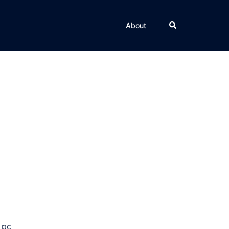
Rechercher
About
 pc