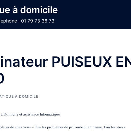
ue à domicile
léphone : 01 79 73 36 73
dinateur PUISEUX E
0
TIQUE À DOMICILE
Domicile et assistance Informatique
acer de chez vous – Fini les problèmes de pc tombant en panne, Fini les stress