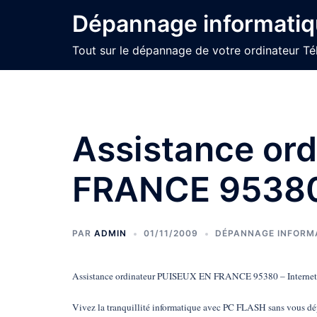
Aller
Dépannage informatiq
au
contenu
Tout sur le dépannage de votre ordinateur Té
Assistance or
FRANCE 9538
PAR
ADMIN
01/11/2009
DÉPANNAGE INFORMA
Assistance ordinateur PUISEUX EN FRANCE 95380 – Internet à 
Vivez la tranquillité informatique avec PC FLASH sans vous dépl