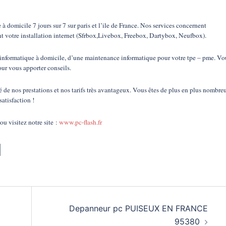
omicile 7 jours sur 7 sur paris et l’ile de France. Nos services concernent
nt votre installation internet (Sfrbox,Livebox, Freebox, Dartybox, Neufbox).
informatique à domicile, d’une maintenance informatique pour votre tpe – pme. Vo
our vous apporter conseils.
é de nos prestations et nos tarifs très avantageux. Vous êtes de plus en plus nombre
satisfaction !
u visitez notre site :
www.pc-flash.fr
Depanneur pc PUISEUX EN FRANCE
95380