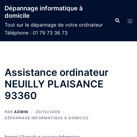
Aller
Dépannage informatique à
au
domicile
contenu
Recherche
Ouvr
Tout sur le dépannage de votre ordinateur
le
Téléphone : 01 79 73 36 73
men
Assistance ordinateur
NEUILLY PLAISANCE
93360
PAR
ADMIN
30/10/2009
DÉPANNAGE INFORMATIQUE À DOMICILE
Internet à Domicile et assistance Informatique