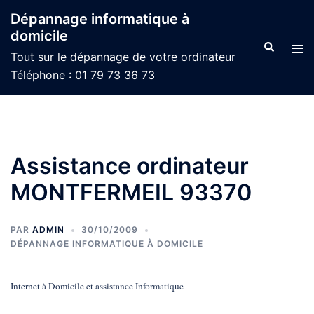
Aller
Dépannage informatique à
au
domicile
contenu
Recherche
Ouvr
Tout sur le dépannage de votre ordinateur
le
Téléphone : 01 79 73 36 73
men
Assistance ordinateur
MONTFERMEIL 93370
PAR
ADMIN
30/10/2009
DÉPANNAGE INFORMATIQUE À DOMICILE
Internet à Domicile et assistance Informatique