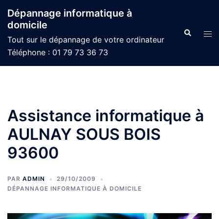
Aller
Dépannage informatique à
au
domicile
contenu
Recherche
Ouvr
Tout sur le dépannage de votre ordinateur
le
Téléphone : 01 79 73 36 73
men
Assistance informatique à
AULNAY SOUS BOIS
93600
PAR
ADMIN
29/10/2009
DÉPANNAGE INFORMATIQUE À DOMICILE