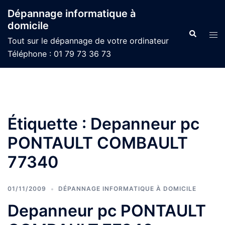
Aller
Dépannage informatique à
au
domicile
contenu
Recherche
Ouvr
Tout sur le dépannage de votre ordinateur
le
Téléphone : 01 79 73 36 73
men
Étiquette :
Depanneur pc
PONTAULT COMBAULT
77340
01/11/2009
DÉPANNAGE INFORMATIQUE À DOMICILE
Depanneur pc PONTAULT