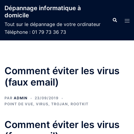
Aller
Dépannage informatique à
au
domicile
contenu
Recherche
Ouvr
Tout sur le dépannage de votre ordinateur
le
Téléphone : 01 79 73 36 73
men
Comment éviter les virus
(faux email)
PAR
ADMIN
23/09/2019
POINT DE VUE
,
VIRUS, TROJAN, ROOTKIT
Comment éviter les virus