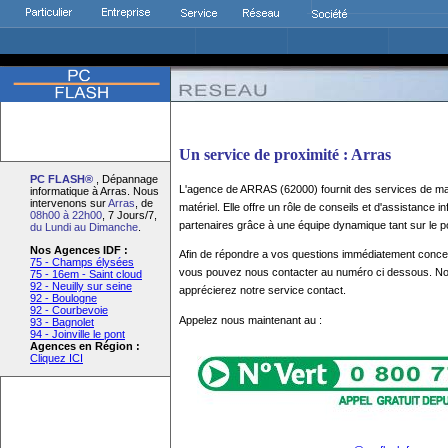
Un service de proximité : Arras
PC FLASH®
, Dépannage
L'agence de ARRAS (62000) fournit des services de ma
informatique à Arras. Nous
intervenons sur
Arras
, de
matériel. Elle offre un rôle de conseils et d'assistance 
08h00 à 22h00
, 7 Jours/7,
partenaires grâce à une équipe dynamique tant sur le p
du Lundi au Dimanche
.
Nos Agences IDF :
Afin de répondre a vos questions immédiatement concern
75 - Champs élysées
vous pouvez nous contacter au numéro ci dessous. N
75 - 16em - Saint cloud
92 - Neuilly sur seine
apprécierez notre service contact.
92 - Boulogne
92 - Courbevoie
Appelez nous maintenant au :
93 - Bagnolet
94 - Joinville le pont
Agences en Région :
Cliquez ICI