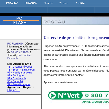
Un service de proximité : aix en proven
PC FLASH®
, Dépannage
L'agence de Aix en provence (13100) fournit des servi
informatique à Aix en
provence. Nous intervenons
vente de matériel. Elle offre un rôle de conseils et d'a
de
08h00 à 22h00
, 7
clients et partenaires grâce à une équipe dynamique tan
Jours/7,
du Lundi au
Dimanche
.
commercial.
Nos Agences IDF :
Afin de répondre a vos questions immédiatement concern
75 - Champs élysées
75 - 16em - Saint cloud
vous pouvez nous contacter au numéro ci dessous. N
92 - Neuilly sur seine
apprécierez notre service contact.
92 - Boulogne
92 - Courbevoie
93 - Bagnolet
Appelez nous maintenant au :
94 - Joinville le pont
Agences en Région :
Cliquez ICI